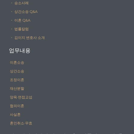
・ 승소사례
・ 상간소송 Q&A
・ 이혼 Q&A
・ 법률칼럼
・ 김이지 변호사 소개
업무내용
이혼소송
상간소송
조정이혼
재산분할
양육·면접교섭
협의이혼
사실혼
혼인취소·무효