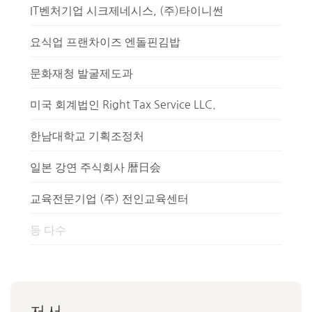
IT벤처기업 시크제네시스, (주)타이니썬
요식업 프랜차이즈 엔돌핀김밥
문화재청 발굴제도과
미국 회계법인 Right Tax Service LLC.
한남대학교 기획조정처
일본 강연 주식회사 暦日会
교육전문기업 (주) 전인교육센터
등 다수
저서