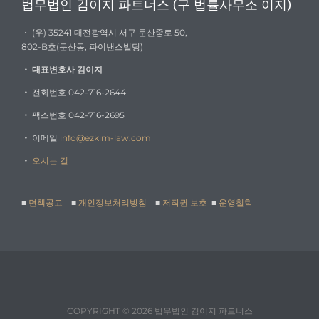
법무법인 김이지 파트너스 (구 법률사무소 이지)
・ (우) 35241 대전광역시 서구 둔산중로 50,
802-B호(둔산동, 파이낸스빌딩)
・
대표변호사 김이지
・
전화번호 042-716-2644
・
팩스번호 042-716-2695
・
이메일
info@ezkim-law.com
・
오시는 길
■
면책공고
■
개인정보처리방침
■
저작권 보호
■
운영철학
COPYRIGHT © 2026 법무법인 김이지 파트너스