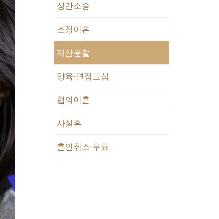
상간소송
조정이혼
재산분할
양육·면접교섭
협의이혼
사실혼
혼인취소·무효