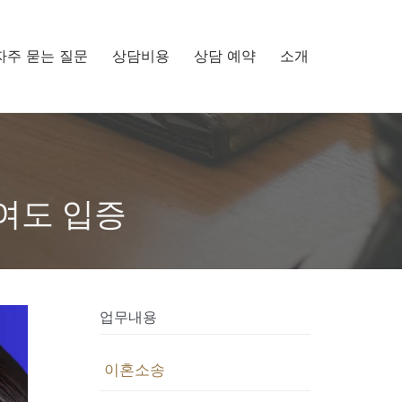
Skip
자주 묻는 질문
상담비용
상담 예약
소개
to
content
기여도 입증
업무내용
이혼소송