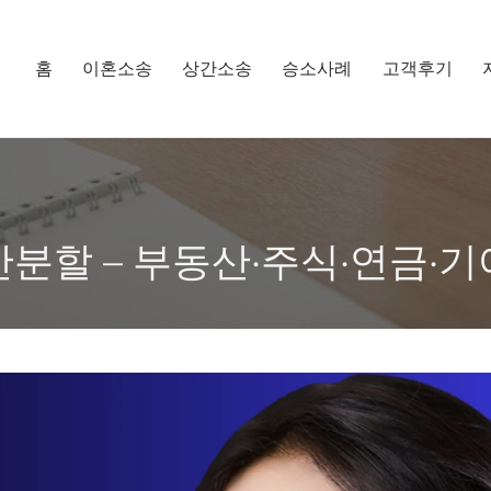
홈
이혼소송
상간소송
승소사례
고객후기
분할 – 부동산·주식·연금·