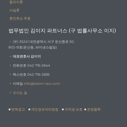
협의이혼
사실혼
혼인취소·무효
법무법인 김이지 파트너스 (구 법률사무소 이지)
・ (우) 35241 대전광역시 서구 둔산중로 50,
802-B호(둔산동, 파이낸스빌딩)
・
대표변호사 김이지
・
전화번호 042-716-2644
・
팩스번호 042-716-2695
・
이메일
info@ezkim-law.com
・
오시는 길
■
면책공고
■
개인정보처리방침
■
저작권 보호
■
운영철학