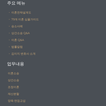
주요 메뉴
・ 이혼전략설계도
・ 79개 이혼 심플가이드
・ 승소사례
・ 상간소송 Q&A
・ 이혼 Q&A
・ 법률칼럼
・ 김이지 변호사 소개
업무내용
이혼소송
상간소송
조정이혼
재산분할
양육·면접교섭