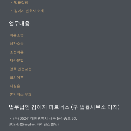
・ 법률칼럼
・ 김이지 변호사 소개
업무내용
이혼소송
상간소송
조정이혼
재산분할
양육·면접교섭
협의이혼
사실혼
혼인취소·무효
법무법인 김이지 파트너스 (구 법률사무소 이지)
・ (우) 35241 대전광역시 서구 둔산중로 50,
802-B호(둔산동, 파이낸스빌딩)