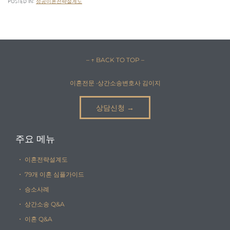
POSTED IN:
성공이혼전략설계도
– ↑ BACK TO TOP –
이혼전문 ·상간소송변호사 김이지
상담신청 →
주요 메뉴
・ 이혼전략설계도
・ 79개 이혼 심플가이드
・ 승소사례
・ 상간소송 Q&A
・ 이혼 Q&A