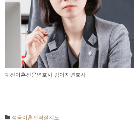
대전이혼전문변호사 김이지변호사

Category
성공이혼전략설계도