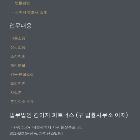
・ 법률칼럼
・ 김이지 변호사 소개
업무내용
이혼소송
상간소송
조정이혼
재산분할
양육·면접교섭
협의이혼
사실혼
혼인취소·무효
법무법인 김이지 파트너스 (구 법률사무소 이지)
・ (우) 35241 대전광역시 서구 둔산중로 50,
802-B호(둔산동, 파이낸스빌딩)