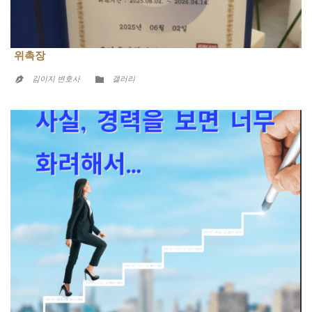
위촉장
CATEGORY

김이지 변호사
갤러리
