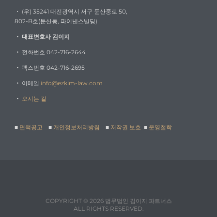
・ (우) 35241 대전광역시 서구 둔산중로 50,
802-B호(둔산동, 파이낸스빌딩)
・
대표변호사 김이지
・
전화번호 042-716-2644
・
팩스번호 042-716-2695
・
이메일
info@ezkim-law.com
・
오시는 길
■
면책공고
■
개인정보처리방침
■
저작권 보호
■
운영철학
COPYRIGHT © 2026 법무법인 김이지 파트너스
ALL RIGHTS RESERVED.