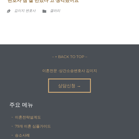
‘변호사 참 잘 만났다’고 생각했어요”
CATEGORY

김이지 변호사
갤러리

– ↑ BACK TO TOP –
이혼전문 ·상간소송변호사 김이지
상담신청 →
주요 메뉴
・ 이혼전략설계도
・ 79개 이혼 심플가이드
・ 승소사례