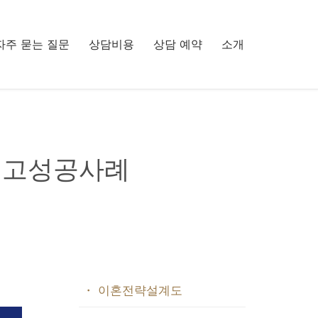
Skip
자주 묻는 질문
상담비용
상담 예약
소개
to
content
혼원고성공사례
・ 이혼전략설계도