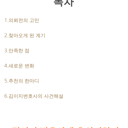
목차
1.의뢰전의
고민
2.찾아오게 된 계기
3.만족한 점
4.새로운 변화
5.추천의 한마디
6.김이지변호사의 사건해설