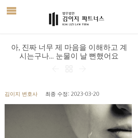
아, 진짜 너무 제 마음을 이해하고 계
시는구나… 눈물이 날 뻔했어요



김이지 변호사
최종 수정: 2023-03-20