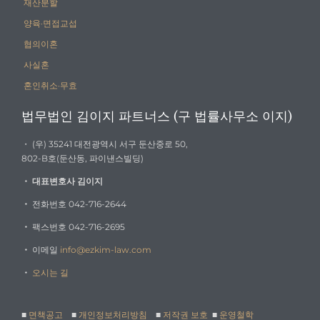
재산분할
양육·면접교섭
협의이혼
사실혼
혼인취소·무효
법무법인 김이지 파트너스 (구 법률사무소 이지)
・ (우) 35241 대전광역시 서구 둔산중로 50,
802-B호(둔산동, 파이낸스빌딩)
・
대표변호사 김이지
・
전화번호 042-716-2644
・
팩스번호 042-716-2695
・
이메일
info@ezkim-law.com
・
오시는 길
■
면책공고
■
개인정보처리방침
■
저작권 보호
■
운영철학