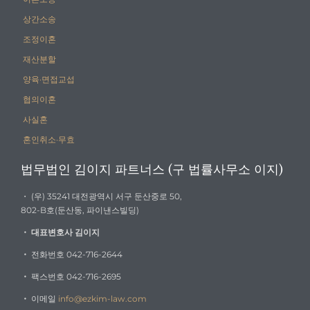
상간소송
조정이혼
재산분할
양육·면접교섭
협의이혼
사실혼
혼인취소·무효
법무법인 김이지 파트너스 (구 법률사무소 이지)
・ (우) 35241 대전광역시 서구 둔산중로 50,
802-B호(둔산동, 파이낸스빌딩)
・
대표변호사 김이지
・
전화번호 042-716-2644
・
팩스번호 042-716-2695
・
이메일
info@ezkim-law.com