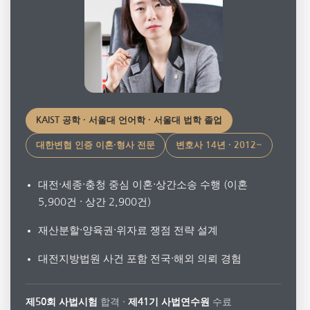
KAIST 공학 · 서울대 언어학 · 서울대 법학 졸업
대한변협 인증 이혼·형사 전문
변호사 14년 · 2012~
대전·세종·충청 중심 이혼·상간소송 수행 (이혼
5,900건 · 상간 2,900건)
재산분할·양육권·위자료 쟁점 전략 설계
대전지방법원 사건 포함 전국·해외 의뢰 경험
합격 ·
수료
제50회 사법시험
제41기 사법연수원