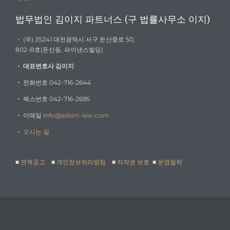
법무법인 김이지 파트너스 (구 법률사무소 이지)
・ (우) 35241 대전광역시 서구 둔산중로 50,
802-B호(둔산동, 파이낸스빌딩)
・
대표변호사 김이지
・
전화번호 042-716-2644
・
팩스번호 042-716-2695
・
이메일
info@ezkim-law.com
・
오시는 길
■
면책공고
■
개인정보처리방침
■
저작권 보호
■
운영철학