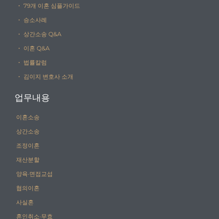
・ 79개 이혼 심플가이드
・ 승소사례
・ 상간소송 Q&A
・ 이혼 Q&A
・ 법률칼럼
・ 김이지 변호사 소개
업무내용
이혼소송
상간소송
조정이혼
재산분할
양육·면접교섭
협의이혼
사실혼
혼인취소·무효